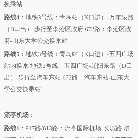
换乘站
路线
4
：地铁
3
号线：青岛站（
K
口进）
-
万年泉路
（
B
口出）
步行至李沧区政府
672
路：李沧区政
府
-
山东大学公交换乘站
路线
5
：地铁
3
号线：青岛站（
K
口进）
-
五四广场
站内换乘
地铁
2
号线：五四广场
-
辽阳东路（
D
口
出）
步行至汽车东站
672
路：汽车东站
-
山东大
学公交换乘站
流亭机场：
路线
1
：
917
路
/613
路：流亭国际机场
-
长城路
步