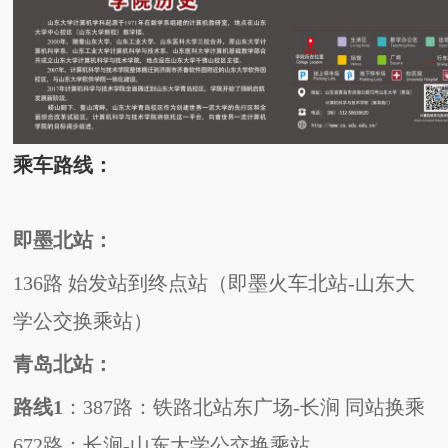
乘车路线：
即墨北站：
136
路
始发站到终点站（即墨火车北站
-
山东大
学公交换乘站）
青岛北站：
路线
1
：
387
路：铁路北站东广场
-
长涧
同站换乘
672
路：长涧
-
山东大学公交换乘站