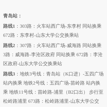
青岛站：
路线
1
：
303
路：火车站西广场
-
东李村
同站换乘
672
路：东李村
-
山东大学公交换乘站
路线
2
：
307
路：火车站西广场
-
威海路
同站换乘
3
路：威海路
-
李沧区政府
同站换乘
672
路：李沧
区政府
-
山东大学公交换乘站
路线
3
：地铁
3
号线：青岛站（
K
口进）
-
五四广场
站内换乘
地铁
2
号线：五四广场
-
苗岭路
站内换
乘
地铁
11
号线：苗岭路
-
浦里（
B2
口出）
步行至
松岭路浦里
673
路：松岭路浦里
-
山东大学公交