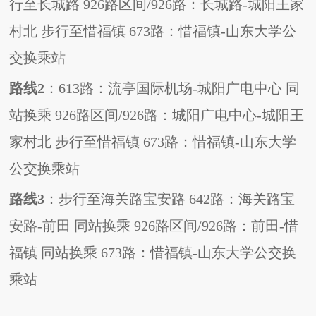
行至长城路
926
路区间
/926
路：长城路
-
城阳王家
村北
步行至惜福镇
673
路：惜福镇
-
山东大学公
交换乘站
路线
2
：
613
路：流亭国际机场
-
城阳广电中心
同
站换乘
926
路区间
/926
路：城阳广电中心
-
城阳王
家村北
步行至惜福镇
673
路：惜福镇
-
山东大学
公交换乘站
路线
3
：步行至海关路宝安路
642
路：海关路宝
安路
-
前田
同站换乘
926
路区间
/926
路：前田
-
惜
福镇
同站换乘
673
路：惜福镇
-
山东大学公交换
乘站